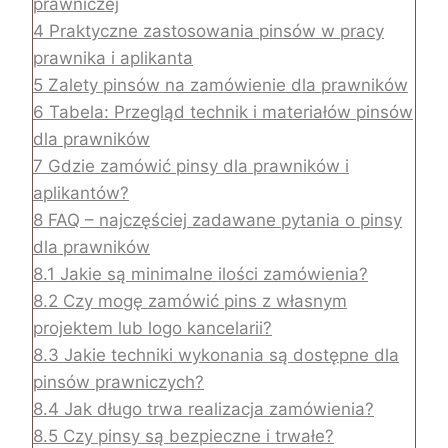
prawniczej
4
Praktyczne zastosowania pinsów w pracy
prawnika i aplikanta
5
Zalety pinsów na zamówienie dla prawników
6
Tabela: Przegląd technik i materiałów pinsów
dla prawników
7
Gdzie zamówić pinsy dla prawników i
aplikantów?
8
FAQ – najczęściej zadawane pytania o pinsy
dla prawników
8.1
Jakie są minimalne ilości zamówienia?
8.2
Czy mogę zamówić pins z własnym
projektem lub logo kancelarii?
8.3
Jakie techniki wykonania są dostępne dla
pinsów prawniczych?
8.4
Jak długo trwa realizacja zamówienia?
8.5
Czy pinsy są bezpieczne i trwałe?