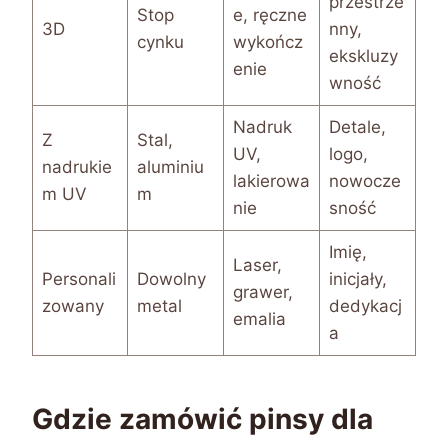
przestrze
Stop
e, ręczne
3D
nny,
cynku
wykończ
ekskluzy
enie
wność
Nadruk
Detale,
Z
Stal,
UV,
logo,
nadrukie
aluminiu
lakierowa
nowocze
m UV
m
nie
sność
Imię,
Laser,
Personali
Dowolny
inicjały,
grawer,
zowany
metal
dedykacj
emalia
a
Gdzie zamówić pinsy dla