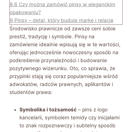
8.6
Czy można zamówić pinsy w eleganckim
opakowaniu?
9
Pinsy – detal, który buduje markę i relacje
Środowisko prawnicze od zawsze ceni sobie
prestiż, tradycję i symbole. Pinsy na
zamówienie idealnie wpisują się w te wartości,
oferując jednocześnie nowoczesny sposób na
podkreślenie przynależności i budowanie
pozytywnego wizerunku. Oto, co sprawia, że
przypinki stają się coraz popularniejsze wśród
adwokatów, radców prawnych, aplikantów i
studentów prawa:
Symbolika i tożsamość
– pins z logo
kancelarii, symbolem temidy czy inicjałami
to znak rozpoznawczy i subtelny sposób