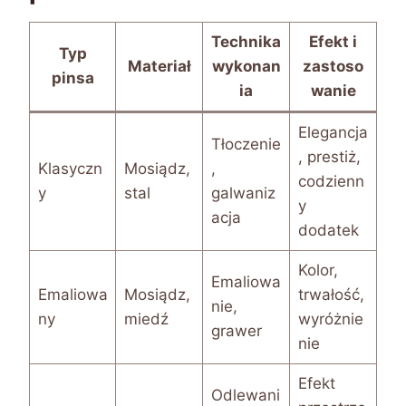
Technika
Efekt i
Typ
Materiał
wykonan
zastoso
pinsa
ia
wanie
Elegancja
Tłoczenie
, prestiż,
Klasyczn
Mosiądz,
,
codzienn
y
stal
galwaniz
y
acja
dodatek
Kolor,
Emaliowa
Emaliowa
Mosiądz,
trwałość,
nie,
ny
miedź
wyróżnie
grawer
nie
Efekt
Odlewani